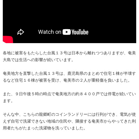
各地に被害をもたらした台風１３号は日本から離れつつありますが、奄美
大島では生活への影響が続いています。
奄美地方を直撃した台風１３号は、鹿児島県のまとめで住宅１棟が半壊す
るなど住宅１６棟が被害を受け、奄美市の２人が重軽傷を負いました。
また、９日午後５時の時点で奄美地方の約８４００戸では停電が続いてい
ます。
そんな中、こちらの龍郷町のコインランドリーには行列ができ、電気が使
えず自宅で洗濯できない地域の住民や、隣接する奄美市からやってきた利
用者たちがたまった洗濯物を洗っていました。