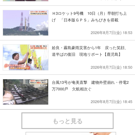
Ｈ3ロケット9号機 10日（月）早朝打ち上
げ 「日本版ＧＰＳ」みちびきを搭載
2026年8月7日(金) 18:53
姶良・霧島豪雨災害から1年 戻った笑顔、
道半ばの復旧 現地リポート【鹿児島】
2026年8月7日(金) 18:50
台風13号が奄美直撃 建物外壁崩れ・停電2
万7000戸 欠航相次ぐ
2026年8月7日(金) 18:45
もっと見る