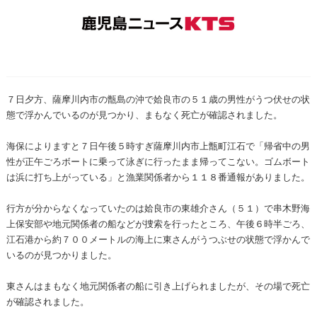
７日夕方、薩摩川内市の甑島の沖で姶良市の５１歳の男性がうつ伏せの状
態で浮かんでいるのが見つかり、まもなく死亡が確認されました。
海保によりますと７日午後５時すぎ薩摩川内市上甑町江石で「帰省中の男
性が正午ごろボートに乗って泳ぎに行ったまま帰ってこない。ゴムボート
は浜に打ち上がっている」と漁業関係者から１１８番通報がありました。
行方が分からなくなっていたのは姶良市の東雄介さん（５１）で串木野海
上保安部や地元関係者の船などが捜索を行ったところ、午後６時半ごろ、
江石港から約７００メートルの海上に東さんがうつぶせの状態で浮かんで
いるのが見つかりました。
東さんはまもなく地元関係者の船に引き上げられましたが、その場で死亡
が確認されました。