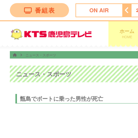
番組表
ON AIR
上手の若君第二期
24:15
ＦＮＮ Ｌｉｖｅ Ｎｅｗｓ α
ホーム
HOME
ニュース・スポーツ
ニュース・スポーツ
甑島でボートに乗った男性が死亡