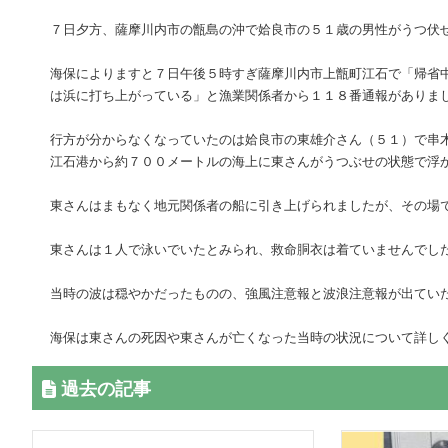
７日夕方、薩摩川内市の甑島の沖で姶良市の５１歳の男性がうつ伏
海保によりますと７日午後５時すぎ薩摩川内市上甑町江石で「帰省
は浜に打ち上がっている」と漁業関係者から１１８番通報がありま
行方が分からなくなっていたのは姶良市の東雄介さん（５１）で串
江石港から約７００メートルの海上に東さんがうつぶせの状態で浮
東さんはまもなく地元関係者の船に引き上げられましたが、その場
東さんは１人で泳いでいたとみられ、救命胴衣は着ていませんでし
当時の波は穏やかだったものの、強風注意報と波浪注意報が出てい
海保は東さんの死因や東さんが亡くなった当時の状況について詳し
過去の記事