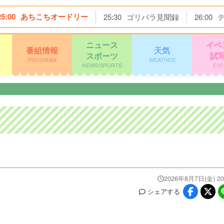
25:00
あちこちオードリー
25:30
ゴリパラ見聞録
26:00
ニュース
イベ
番組情報
天気
スポーツ
試
PROGRAM
WEATHER
NEWS/SPORTS
EVE
2026年8月7日(金) 20
シェア
する