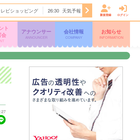
テレビショッピング
26:30
天気予報
26:31
ぽよチャンネル
新規登録
ログイン
ント
アナウンサー
会社情報
お知らせ
写会
ANNOUNCER
COMPANY
INFORMATION
NT
:27