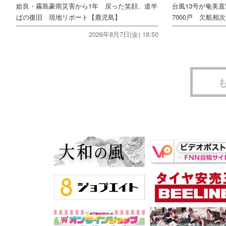
姶良・霧島豪雨災害から1年 戻った笑顔、道半
台風13号が奄美
ばの復旧 現地リポート【鹿児島】
7000戸 欠航相
2026年8月7日(金) 18:50