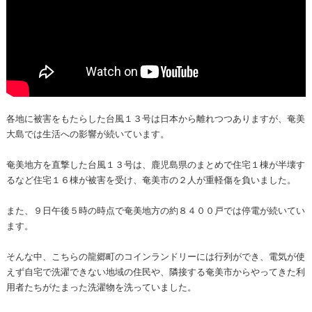
各地に被害をもたらした台風１３号は日本から離れつつありますが、奄美
大島では生活への影響が続いています。
奄美地方を直撃した台風１３号は、鹿児島県のまとめで住宅１棟が半壊す
るなど住宅１６棟が被害を受け、奄美市の２人が重軽傷を負いました。
また、９日午後５時の時点で奄美地方の約８４００戸では停電が続いてい
ます。
そんな中、こちらの龍郷町のコインランドリーには行列ができ、電気が使
えず自宅で洗濯できない地域の住民や、隣接する奄美市からやってきた利
用者たちがたまった洗濯物を洗っていました。