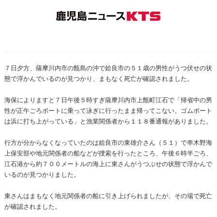
７日夕方、薩摩川内市の甑島の沖で姶良市の５１歳の男性がうつ伏せの状
態で浮かんでいるのが見つかり、まもなく死亡が確認されました。
海保によりますと７日午後５時すぎ薩摩川内市上甑町江石で「帰省中の男
性が正午ごろボートに乗って泳ぎに行ったまま帰ってこない。ゴムボート
は浜に打ち上がっている」と漁業関係者から１１８番通報がありました。
行方が分からなくなっていたのは姶良市の東雄介さん（５１）で串木野海
上保安部や地元関係者の船などが捜索を行ったところ、午後６時半ごろ、
江石港から約７００メートルの海上に東さんがうつぶせの状態で浮かんで
いるのが見つかりました。
東さんはまもなく地元関係者の船に引き上げられましたが、その場で死亡
が確認されました。