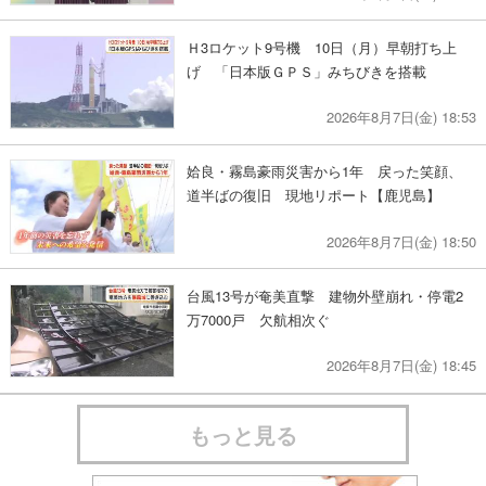
Ｈ3ロケット9号機 10日（月）早朝打ち上
げ 「日本版ＧＰＳ」みちびきを搭載
2026年8月7日(金) 18:53
姶良・霧島豪雨災害から1年 戻った笑顔、
道半ばの復旧 現地リポート【鹿児島】
2026年8月7日(金) 18:50
台風13号が奄美直撃 建物外壁崩れ・停電2
万7000戸 欠航相次ぐ
2026年8月7日(金) 18:45
もっと見る