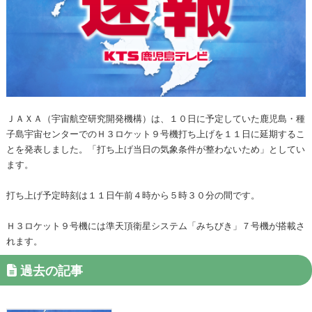
ＪＡＸＡ（宇宙航空研究開発機構）は、１０日に予定していた鹿児島・種
子島宇宙センターでのＨ３ロケット９号機打ち上げを１１日に延期するこ
とを発表しました。「打ち上げ当日の気象条件が整わないため」としてい
ます。
打ち上げ予定時刻は１１日午前４時から５時３０分の間です。
Ｈ３ロケット９号機には準天頂衛星システム「みちびき」７号機が搭載さ
れます。
過去の記事