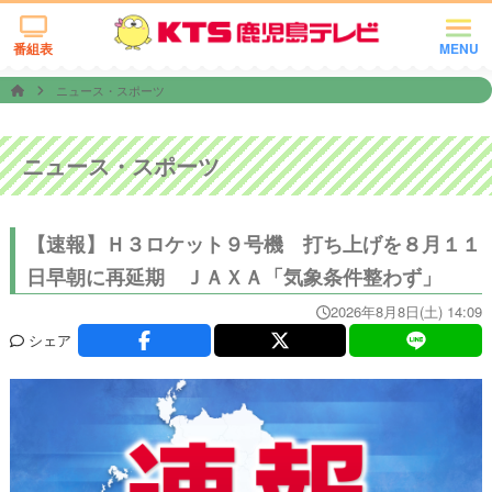
番組表
MENU
ニュース・スポーツ
ニュース・スポーツ
【速報】Ｈ３ロケット９号機 打ち上げを８月１１
日早朝に再延期 ＪＡＸＡ「気象条件整わず」
2026年8月8日(土) 14:09
シェア