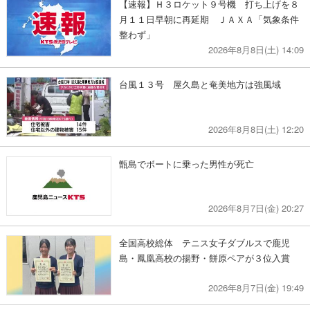
【速報】Ｈ３ロケット９号機 打ち上げを８
月１１日早朝に再延期 ＪＡＸＡ「気象条件
整わず」
2026年8月8日(土) 14:09
台風１３号 屋久島と奄美地方は強風域
2026年8月8日(土) 12:20
甑島でボートに乗った男性が死亡
2026年8月7日(金) 20:27
全国高校総体 テニス女子ダブルスで鹿児
島・鳳凰高校の揚野・餅原ペアが３位入賞
2026年8月7日(金) 19:49