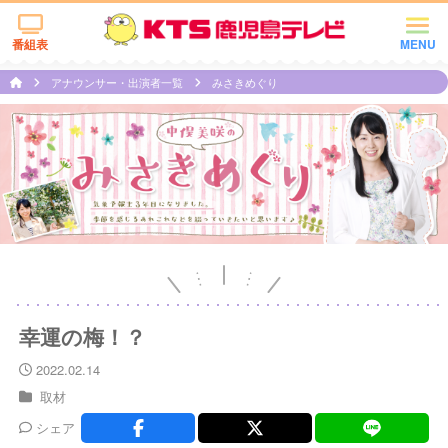
番組表
MENU
アナウンサー・出演者一覧
みさきめぐり
幸運の梅！？
2022.02.14
取材
シェア