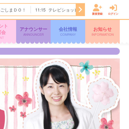
かごしまＤＯ！
11:15
テレビショッピング
11:45
ぽよチャ
新規登録
ログイン
ント
アナウンサー
会社情報
お知らせ
写会
ANNOUNCER
COMPANY
INFORMATION
NT