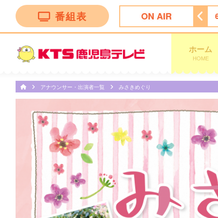
番組表
ON AIR
ィーニーズテレビショッピング
5:30
ＴＨＥフィッシング
ホーム
HOME
アナウンサー・出演者一覧
みさきめぐり