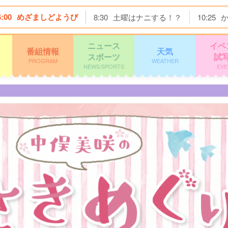
6:00
めざましどようび
8:30
土曜はナニする！？
10:25
ニュース
イベ
番組情報
天気
スポーツ
試
PROGRAM
WEATHER
NEWS/SPORTS
EVE