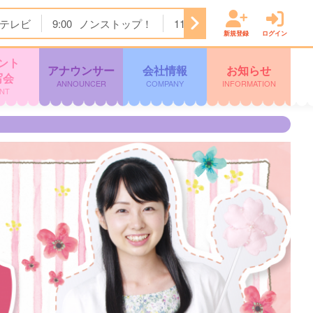
テレビ
9:00
ノンストップ！
11:24
チェック！かごしま
新規登録
ログイン
ント
アナウンサー
会社情報
お知らせ
写会
ANNOUNCER
COMPANY
INFORMATION
NT