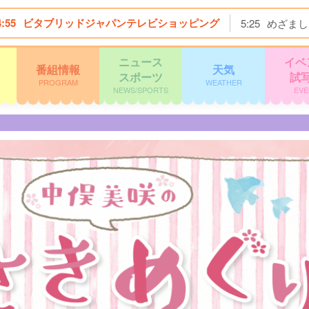
4:55
ビタブリッドジャパンテレビショッピング
5:25
めざまし
ニュース
イベ
番組情報
天気
スポーツ
試
PROGRAM
WEATHER
NEWS/SPORTS
EVE