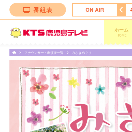
番組表
ON AIR
グ
3:55
テレビショッピング
4:25
テレビショッピング
ホーム
HOME
アナウンサー・出演者一覧
みさきめぐり