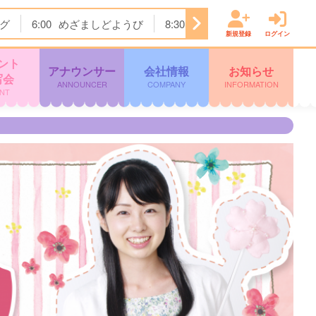
グ
6:00
めざましどようび
8:30
土曜はナニする！？
1
新規登録
ログイン
ント
アナウンサー
会社情報
お知らせ
写会
ANNOUNCER
COMPANY
INFORMATION
NT