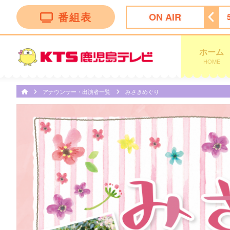
番組表
ON AIR
グ
4:00
テレビショッピング
4:30
テレビショッピング
ホーム
HOME
アナウンサー・出演者一覧
みさきめぐり