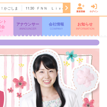
ク！かごしま
11:30
ＦＮＮ Ｌｉｖｅ Ｎｅｗｓ ｄａｙｓ
新規登録
ログイン
ント
アナウンサー
会社情報
お知らせ
写会
ANNOUNCER
COMPANY
INFORMATION
NT