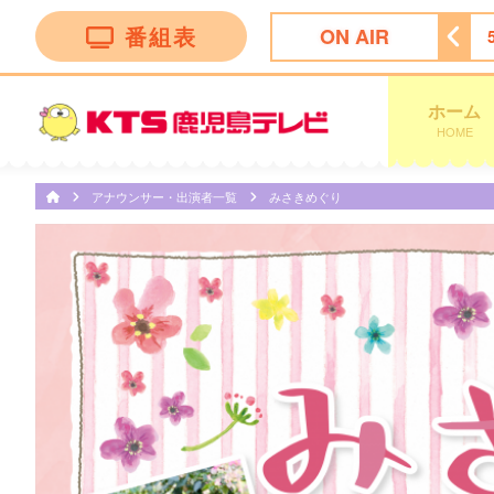
番組表
ON AIR
ッピング
4:55
ビタブリッドジャパンテレビショッピング
ホーム
HOME
アナウンサー・出演者一覧
みさきめぐり