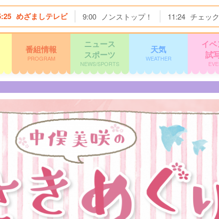
5:25
めざましテレビ
9:00
ノンストップ！
11:24
チェッ
ニュース
イベ
番組情報
天気
スポーツ
試
PROGRAM
WEATHER
NEWS/SPORTS
EVE