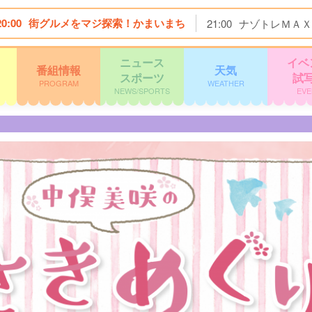
20:00
街グルメをマジ探索！かまいまち
21:00
ナゾトレＭＡＸ
ニュース
イベ
番組情報
天気
スポーツ
試
PROGRAM
WEATHER
NEWS/SPORTS
EVE