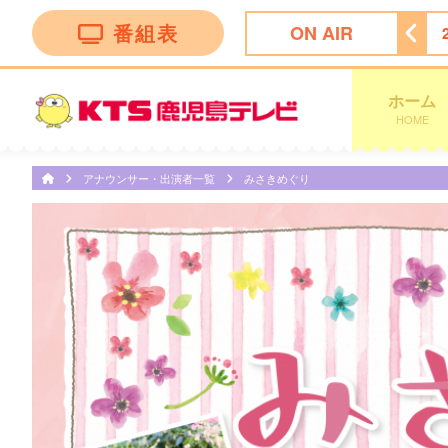
番組表
ON AIR
！第１部
18:09
ＫＴＳライブニュース
19:00
ＳＴＡＲ
ホーム
HOME
アナウンサー・出演者一覧
みさきめぐり