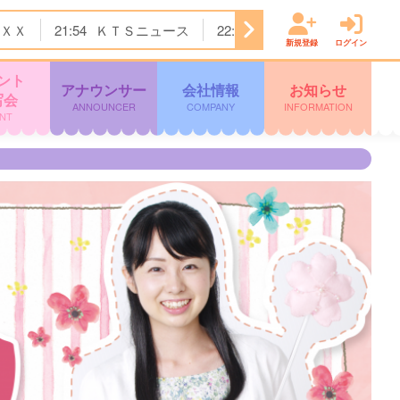
ＸＸ
21:54
ＫＴＳニュース
22:00
＜木曜劇場＞ラストノ
新規登録
ログイン
ント
アナウンサー
会社情報
お知らせ
写会
ANNOUNCER
COMPANY
INFORMATION
NT