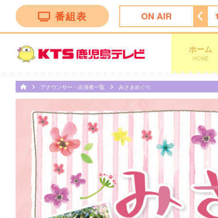
番組表
ON AIR
 Ｎｅｗｓ イット！第１部
18:09
ＫＴＳライブニュース
ホーム
HOME
アナウンサー・出演者一覧
みさきめぐり