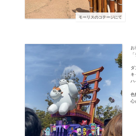
モーリスのコテージにて
お
「
ダ
キ
ハ
色
心