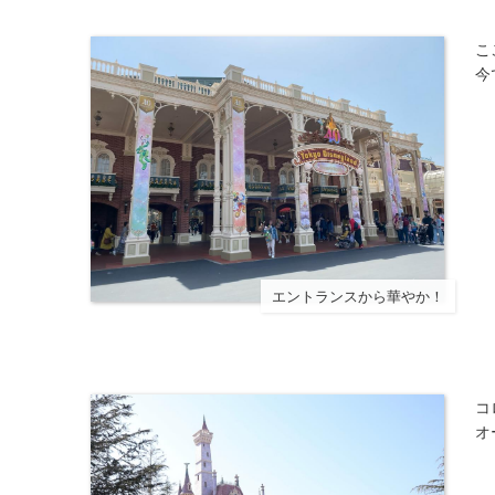
こ
今
エントランスから華やか！
コ
オ