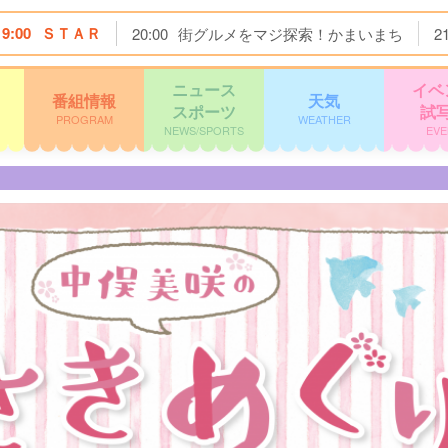
19:00
ＳＴＡＲ
20:00
街グルメをマジ探索！かまいまち
2
ニュース
イベ
番組情報
天気
スポーツ
試
PROGRAM
WEATHER
NEWS/SPORTS
EVE