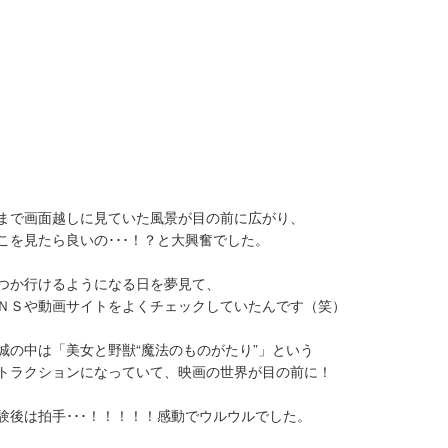
まで画面越しに見ていた風景が目の前に広がり、
こを見たら良いの･･･！？と大興奮でした。
つか行けるようになる日を夢見て、
ＮＳや動画サイトをよくチェックしていたんです（笑）
城の中は「美女と野獣“魔法のものがたり”」という
トラクションになっていて、映画の世界が目の前に！
験後は拍手･･･！！！！！感動でウルウルでした。