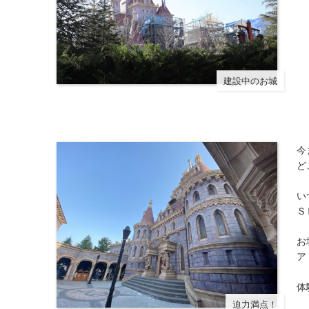
建設中のお城
今
ど
い
Ｓ
お
ア
体
迫力満点！