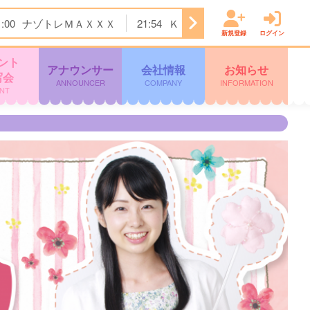
1:00
ナゾトレＭＡＸＸＸ
21:54
ＫＴＳニュース
22:00
＜
新規登録
ログイン
ント
アナウンサー
会社情報
お知らせ
写会
ANNOUNCER
COMPANY
INFORMATION
NT