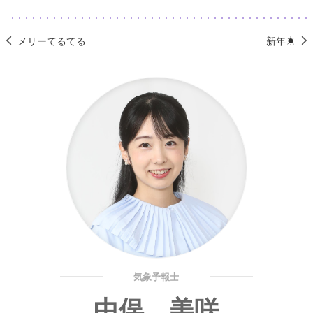
メリーてるてる
新年☀
気象予報士
中俣 美咲