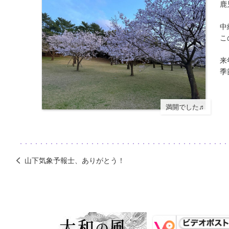
鹿
中
こ
来
季
満開でした♬
山下気象予報士、ありがとう！