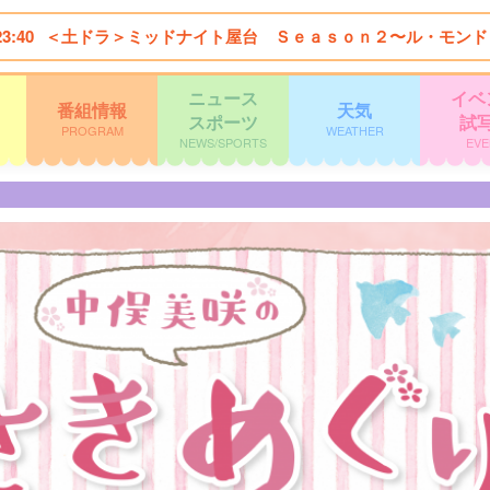
23:40
＜土ドラ＞ミッドナイト屋台 Ｓｅａｓｏｎ２〜ル・モンド
ニュース
イベ
番組情報
天気
スポーツ
試
PROGRAM
WEATHER
NEWS/SPORTS
EVE