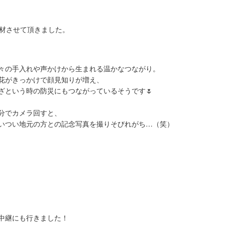
材させて頂きました。
々の手入れや声かけから生まれる温かなつながり。
花がきっかけで顔見知りが増え、
ざという時の防災にもつながっているそうです🌷
分でカメラ回すと、
いつい地元の方との記念写真を撮りそびれがち…（笑）
中継にも行きました！