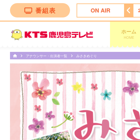
番組表
ON AIR
で考えた！ドッキリＧＰ
23:10
さんまのお笑い向上委員会
ホーム
HOME
アナウンサー・出演者一覧
みさきめぐり