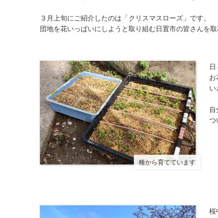
３月上旬にご紹介したのは「クリスマスローズ」です。
団地を花いっぱいにしようと取り組む日置市の皆さんを取
日
お
い
自
つ
種から育てています
桜