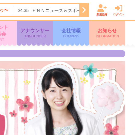
ゥ〜
24:35
ＦＮＮニュース＆スポーツ
24:45
Ｋａｇｏｓ
新規登録
ログイン
ント
アナウンサー
会社情報
お知らせ
写会
ANNOUNCER
COMPANY
INFORMATION
NT