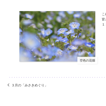
こ
皆
１
空色の花畑
３月の「みさきめぐり」