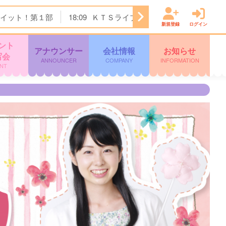
イット！第１部
18:09
ＫＴＳライブニュース
19:00
ＳＴ
新規登録
ログイン
ント
アナウンサー
会社情報
お知らせ
写会
ANNOUNCER
COMPANY
INFORMATION
NT