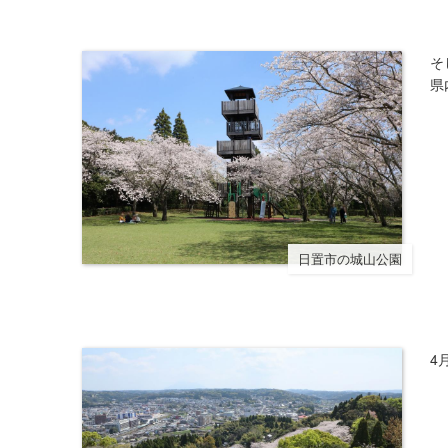
そ
県
日置市の城山公園
4