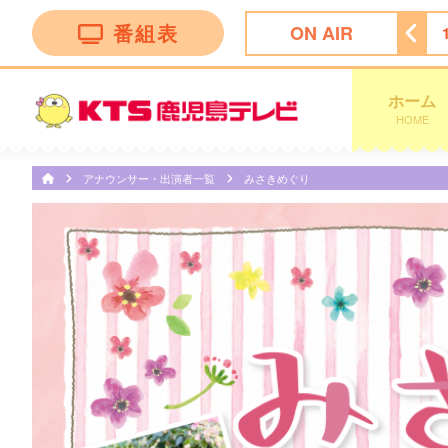
番組表
ON AIR
13:50
テレビショッピング
14:20
テレビショッピング
ホーム
HOME
アナウンサー・出演者一覧
みさきめぐり