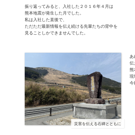
振り返ってみると、入社した２０１６年４月は
熊本地震が発生した月でした。
私は入社した直後で、
ただただ最新情報を伝え続ける先輩たちの背中を
見ることしかできませんでした。
あ
伝
熊
現
今
災害を伝える石碑とともに