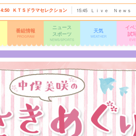
14:50
ＫＴＳドラマセレクション
15:45
Ｌｉｖｅ Ｎｅｗｓ 
ニュース
イベ
番組情報
天気
スポーツ
試
PROGRAM
WEATHER
NEWS/SPORTS
EVE