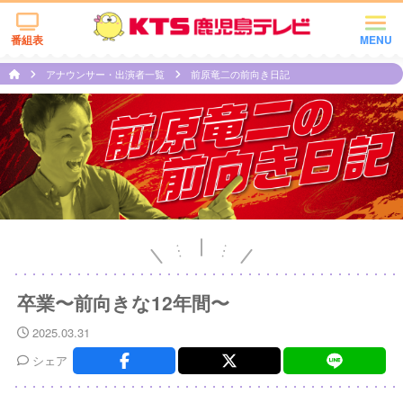
番組表
MENU
アナウンサー・出演者一覧
前原竜二の前向き日記
卒業〜前向きな12年間〜
2025.03.31
シェア