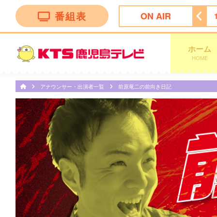
番組表
ON AIR
！かごしま
11:30
ＦＮＮ Ｌｉｖｅ Ｎｅｗｓ ｄａｙｓ
ホーム
HOME
アナウンサー・出演者一覧
前原竜二の前向き日記