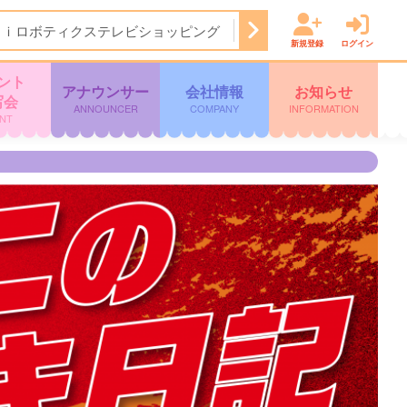
Ａｉロボティクステレビショッピング
14:50
ぽよチャンネル
新規登録
ログイン
ント
アナウンサー
会社情報
お知らせ
写会
ANNOUNCER
COMPANY
INFORMATION
NT