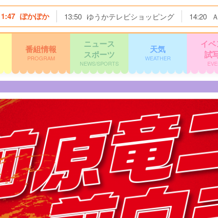
11:47
ぽかぽか
13:50
ゆうかテレビショッピング
14:20
ニュース
イベ
番組情報
天気
スポーツ
試
PROGRAM
WEATHER
NEWS/SPORTS
EVE