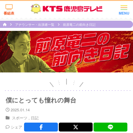
番組表
MENU
アナウンサー・出演者一覧
前原竜二の前向き日記
僕にとっても憧れの舞台
2025.01.14
スポーツ
日記
シェア