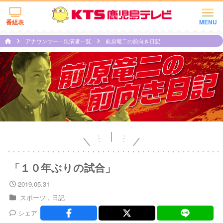
番組表
MENU
アナウンサー・出演者一覧
前原竜二の前向き日記
「１０年ぶりの試合」
2019.05.31
スポーツ
日記
シェア