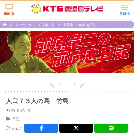
番組表
MENU
アナウンサー・出演者一覧
前原竜二の前向き日記
人口７３人の島 竹島
2018.10.16
日記
シェア