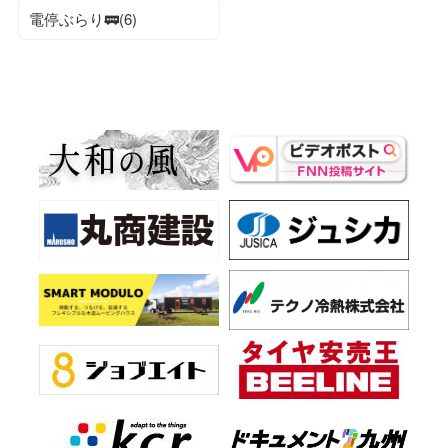
電停ぶらり🚃(6)