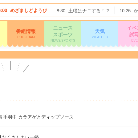
6:00
めざましどようび
8:30
土曜はナニする！？
10:25
ニュース
イベ
番組情報
天気
スポーツ
試
PROGRAM
WEATHER
NEWS/SPORTS
EVE
鶏 手羽中 カラアゲとディップソース
具だくさんカレー鍋