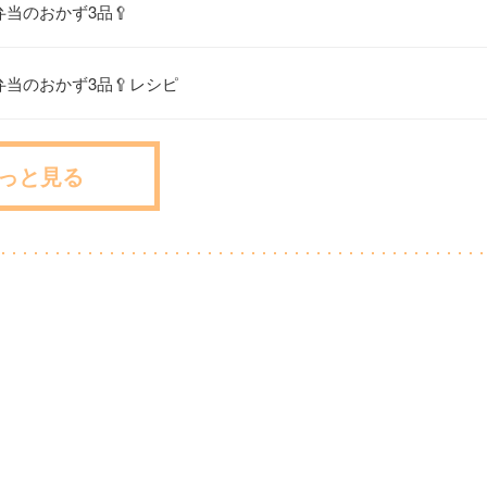
弁当のおかず3品🥄
弁当のおかず3品🥄レシピ
っと見る