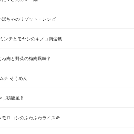
かぼちゃのリゾット・レシピ
鶏ミンチとモヤシのキノコ南蛮風
むね肉と野菜の梅肉風味🥄
ムチ そうめん
やし鶏飯風🥄
ウモロコシのふわふわライス🌽