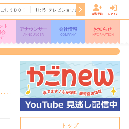
かごしまＤＯ！
11:15
テレビショッピング
11:45
ぽよチャ
新規登録
ログイン
ント
アナウンサー
会社情報
お知らせ
写会
ANNOUNCER
COMPANY
INFORMATION
NT
トップ