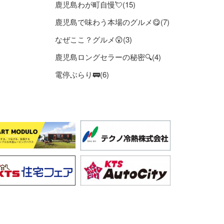
鹿児島わが町自慢💘(15)
鹿児島で味わう本場のグルメ😋(7)
なぜここ？グルメ😲(3)
鹿児島ロングセラーの秘密🔍(4)
電停ぶらり🚃(6)