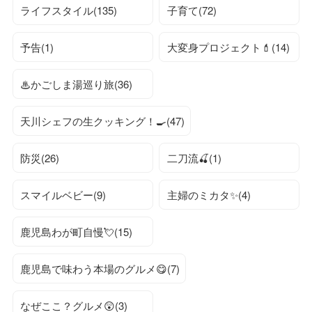
ライフスタイル(135)
子育て(72)
予告(1)
大変身プロジェクト💄(14)
♨かごしま湯巡り旅(36)
天川シェフの生クッキング！🍳(47)
防災(26)
二刀流🍒(1)
スマイルベビー(9)
主婦のミカタ✨(4)
鹿児島わが町自慢💘(15)
鹿児島で味わう本場のグルメ😋(7)
なぜここ？グルメ😲(3)