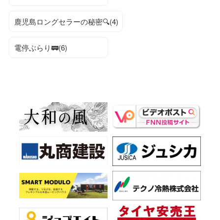
鹿児島ロングセラーの秘密🔍(4)
電停ぶらり🚃(6)