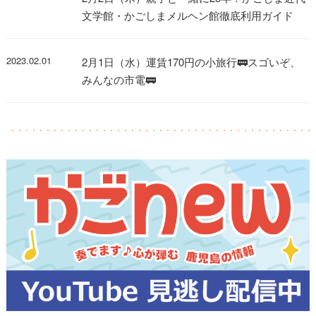
文学館・かごしまメルヘン館徹底利用ガイド
2023.02.01
2月1日（水）運賃170円の小旅行🚃スゴいぞ、
みんなの市電🚃