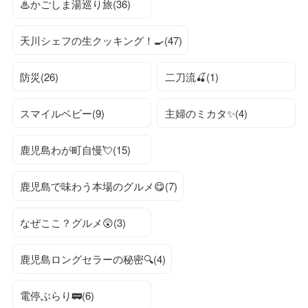
♨かごしま湯巡り旅(36)
天川シェフの生クッキング！🍳(47)
防災(26)
二刀流🍒(1)
スマイルベビー(9)
主婦のミカタ✨(4)
鹿児島わが町自慢💘(15)
鹿児島で味わう本場のグルメ😋(7)
なぜここ？グルメ😲(3)
鹿児島ロングセラーの秘密🔍(4)
電停ぶらり🚃(6)