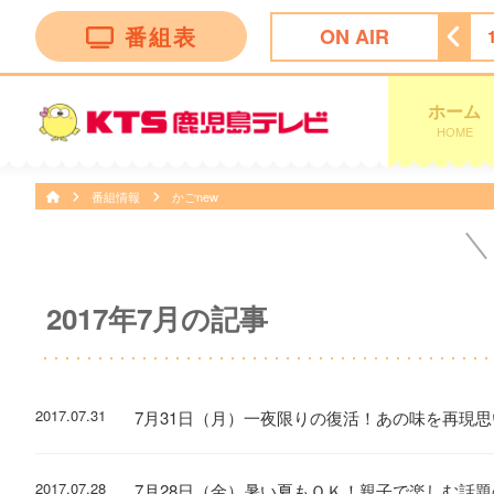
番組表
ON AIR
 Ｎｅｗｓ イット！第１部
18:09
ＫＴＳライブニュース
ホーム
HOME
番組情報
かごnew
2017年7月の記事
2017.07.31
7月31日（月）一夜限りの復活！あの味を再現
2017.07.28
7月28日（金）暑い夏もＯＫ！親子で楽しむ話