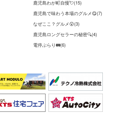
鹿児島わが町自慢💘(15)
鹿児島で味わう本場のグルメ😋(7)
なぜここ？グルメ😲(3)
鹿児島ロングセラーの秘密🔍(4)
電停ぶらり🚃(6)