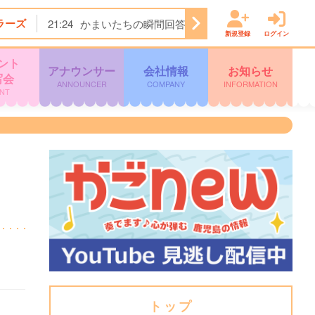
ラーズ
21:24
かまいたちの瞬間回答！★今夜は…焼肉きんぐ＆
新規登録
ログイン
ント
アナウンサー
会社情報
お知らせ
写会
ANNOUNCER
COMPANY
INFORMATION
NT
トップ