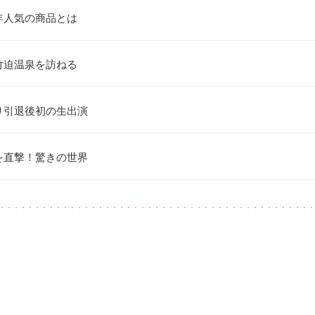
年人気の商品とは
竹迫温泉を訪ねる
り引退後初の生出演
を直撃！驚きの世界