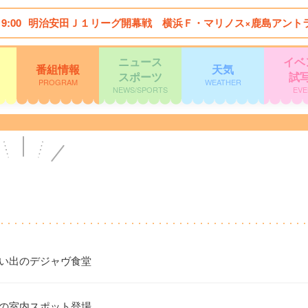
19:00
明治安田Ｊ１リーグ開幕戦 横浜Ｆ・マリノス×鹿島アント
ニュース
イベ
番組情報
天気
スポーツ
試
PROGRAM
WEATHER
NEWS/SPORTS
EVE
思い出のデジャヴ食堂
題の室内スポット登場