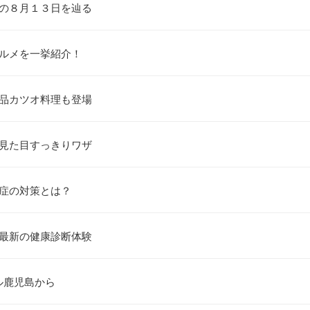
ホの８月１３日を辿る
グルメを一挙紹介！
絶品カツオ料理も登場
～見た目すっきりワザ
中症の対策とは？
！最新の健康診断体験
ル鹿児島から