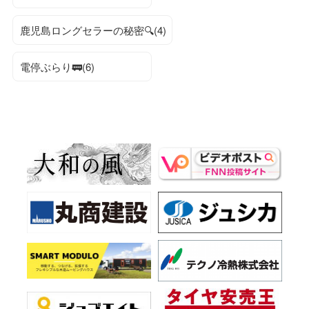
鹿児島ロングセラーの秘密🔍(4)
電停ぶらり🚃(6)