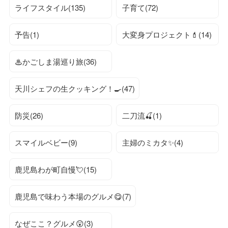
ライフスタイル(135)
子育て(72)
予告(1)
大変身プロジェクト💄(14)
♨かごしま湯巡り旅(36)
天川シェフの生クッキング！🍳(47)
防災(26)
二刀流🍒(1)
スマイルベビー(9)
主婦のミカタ✨(4)
鹿児島わが町自慢💘(15)
鹿児島で味わう本場のグルメ😋(7)
なぜここ？グルメ😲(3)