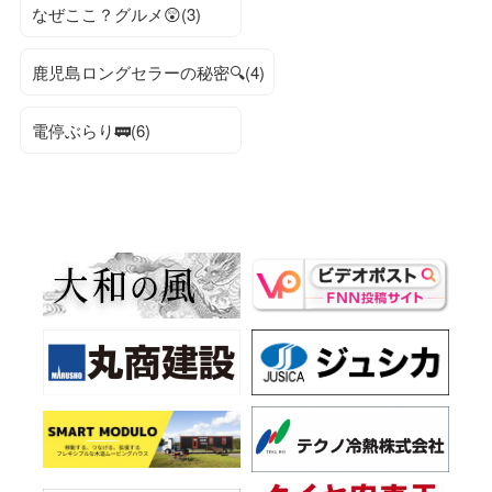
なぜここ？グルメ😲(3)
鹿児島ロングセラーの秘密🔍(4)
電停ぶらり🚃(6)