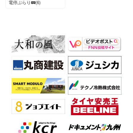
電停ぶらり🚃(6)