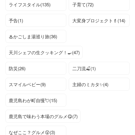
ライフスタイル(135)
子育て(72)
予告(1)
大変身プロジェクト💄(14)
♨かごしま湯巡り旅(36)
天川シェフの生クッキング！🍳(47)
防災(26)
二刀流🍒(1)
スマイルベビー(9)
主婦のミカタ✨(4)
鹿児島わが町自慢💘(15)
鹿児島で味わう本場のグルメ😋(7)
なぜここ？グルメ😲(3)