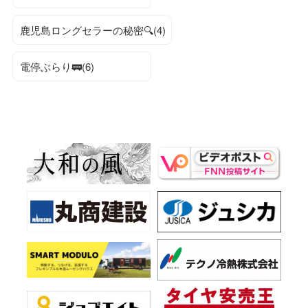
鹿児島ロングセラーの秘密🔍(4)
電停ぶらり🚃(6)