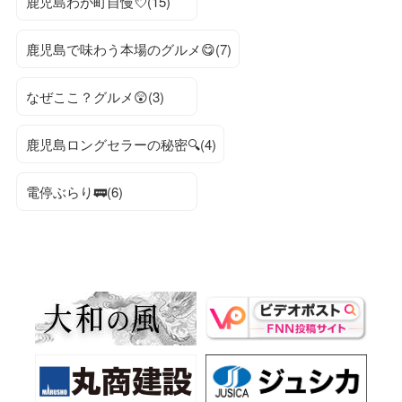
鹿児島わが町自慢💘(15)
鹿児島で味わう本場のグルメ😋(7)
なぜここ？グルメ😲(3)
鹿児島ロングセラーの秘密🔍(4)
電停ぶらり🚃(6)