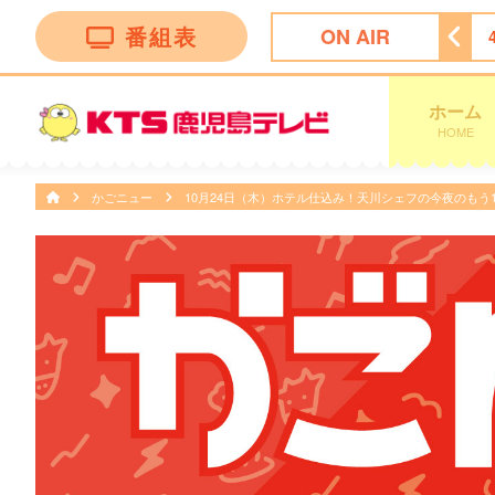
番組表
ON AIR
グ
3:55
テレビショッピング
4:25
テレビショッピング
ホーム
HOME
かごニュー
10月24日（木）ホテル仕込み！天川シェフの今夜のもう