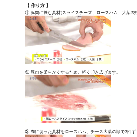
【 作り方 】
① 豚肉に挟む具材(スライスチーズ、ロースハム、大葉2
② 豚肉を柔らかくするため、軽く叩き広げます。
③ 肉に切った具材をロースハム、チーズ大葉の順で2回ず