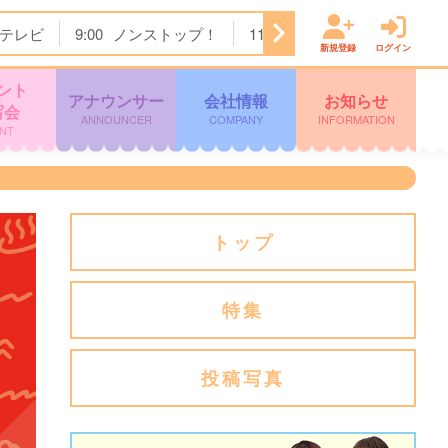
テレビ
9:00
ノンストップ！
11:24
チェック！かごしま
新規登録
ログイン
ント
アナウンサー
会社情報
お知らせ
写会
ANNOUNCER
COMPANY
INFORMATION
NT
トップ
特集
投稿写真