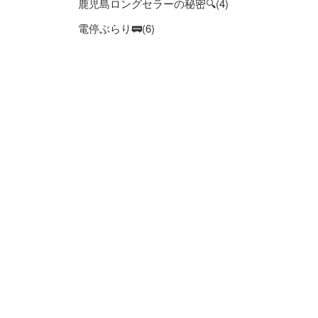
鹿児島ロングセラーの秘密🔍(4)
電停ぶらり🚃(6)