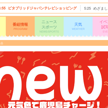
4:55
ビタブリッドジャパンテレビショッピング
5:25
めざまし
ニュース
イベ
番組情報
天気
スポーツ
試
PROGRAM
WEATHER
NEWS/SPORTS
EVE
1品