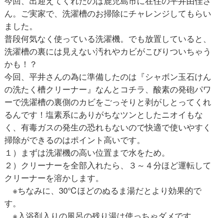
今回、出迎えてくれたのは鹿児島市に在住の平井由佳さ
ん。ご実家で、洗濯槽のお掃除にチャレンジしてもらい
ました。
普段何気なく使っている洗濯機。でも放置していると、
洗濯槽の裏には見えない汚れやカビがこびりついちゃう
かも！？
今回、平井さんの為に準備したのは『シャボン玉石けん
の洗たく槽クリーナー』なんとコチラ、酸素の発砲パワ
ーで洗濯槽の裏側のカビをごっそりと剥がしとってくれ
るんです！塩素系にありがちなツンとしたニオイもな
く、有毒ガスの発生の恐れもないので快適で使いやすく
掃除ができるのはポイント高いです。
１）まずは洗濯機の高い位置まで水をため。
２）クリーナーを全部入れたら、３～４分ほど運転して
クリーナーを溶かします。
※ちなみに、30℃ほどのぬるま湯だとより効果的で
す。
※入浴剤入りの風呂の残り湯は使っちゃダメです。