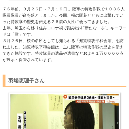
７６年前、３月２６日～７月１９日 。陸軍の特攻作戦で１０３６人
隊員隊員が命を落としました。今回、桜の開花とともに出撃してい
った特攻隊の歴史を伝える２６歳の女性に会ってきました。
去年、埼玉から移り住みコロナ禍で踏み出す”新たな一歩”。キーワー
ドは「歌」です。
３月２６日、桜の名所としても知られる「知覧特攻平和会館」を訪
ねました。知覧特攻平和会館は、主に陸軍の特攻作戦の歴史を伝え
てきた施設です。特攻隊員の遺品や遺書などおよそ１万６０００点
が展示・保管されています。
羽場恵理子さん