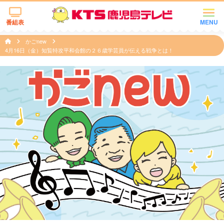
番組表
MENU
かごnew
4月16日（金）知覧特攻平和会館の２６歳学芸員が伝える戦争とは！