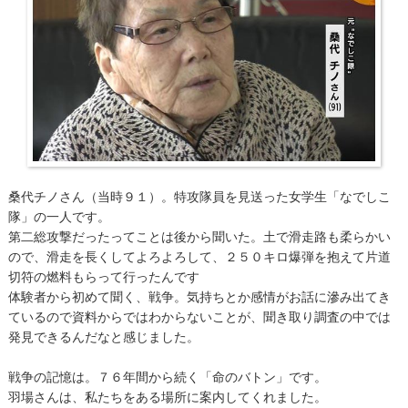
桑代チノさん（当時９１）。特攻隊員を見送った女学生「なでしこ
隊」の一人です。
第二総攻撃だったってことは後から聞いた。土で滑走路も柔らかい
ので、滑走を長くしてよろよろして、２５０キロ爆弾を抱えて片道
切符の燃料もらって行ったんです
体験者から初めて聞く、戦争。気持ちとか感情がお話に滲み出てき
ているので資料からではわからないことが、聞き取り調査の中では
発見できるんだなと感じました。
戦争の記憶は。７６年間から続く「命のバトン」です。
羽場さんは、私たちをある場所に案内してくれました。