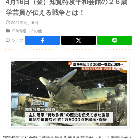
4月16日（金）知覧特攻平和会館の２６歳
学芸員が伝える戦争とは！
2021年4月16日
OA情報
その他
シェア
知覧特攻平和会館に戦争を伝える若き学芸員がいる。羽場恵理子さ