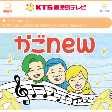
番組表
MENU
かごnew
7月10日（金）山形屋が手掛ける通販のお中元を特集、商品も紹介！