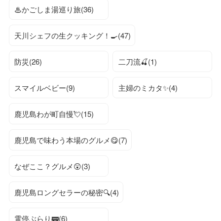
♨かごしま湯巡り旅(36)
天川シェフの生クッキング！🍳(47)
防災(26)
二刀流🍒(1)
スマイルベビー(9)
主婦のミカタ✨(4)
鹿児島わが町自慢💘(15)
鹿児島で味わう本場のグルメ😋(7)
なぜここ？グルメ😲(3)
鹿児島ロングセラーの秘密🔍(4)
電停ぶらり🚃(6)