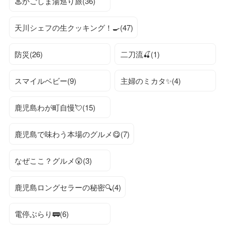
♨かごしま湯巡り旅(36)
天川シェフの生クッキング！🍳(47)
防災(26)
二刀流🍒(1)
スマイルベビー(9)
主婦のミカタ✨(4)
鹿児島わが町自慢💘(15)
鹿児島で味わう本場のグルメ😋(7)
なぜここ？グルメ😲(3)
鹿児島ロングセラーの秘密🔍(4)
電停ぶらり🚃(6)