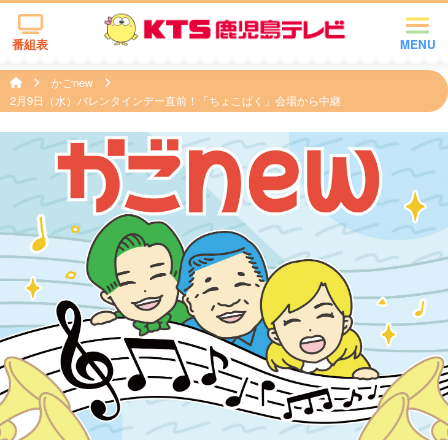
番組表
MENU
かごnew
2月9日（水）バレンタインデー直前！「ちょこぱく」会場から中継