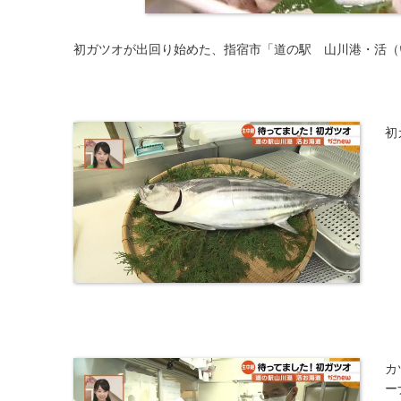
初ガツオが出回り始めた、指宿市「道の駅 山川港・活（
初
カ
ー