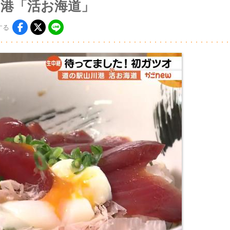
川港「活お海道」
する