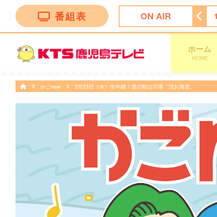
番組表
ON AIR
かごしま市
15:00
競馬ＢＥＡＴ
16:00
ぽよチャンネル
ホーム
HOME
かごnew
3月23日（水）生中継！道の駅山川港「活お海道」