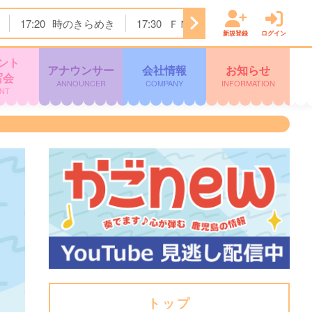
17:20
時のきらめき
17:30
ＦＮＮ Ｌｉｖｅ Ｎｅｗｓ
新規登録
ログイン
ント
アナウンサー
会社情報
お知らせ
写会
ANNOUNCER
COMPANY
INFORMATION
NT
トップ