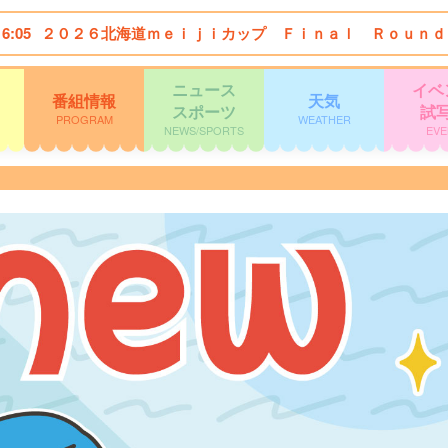
16:05
２０２６北海道ｍｅｉｊｉカップ Ｆｉｎａｌ Ｒｏｕｎｄ
ニュース
イベ
番組情報
天気
スポーツ
試
PROGRAM
WEATHER
NEWS/SPORTS
EVE