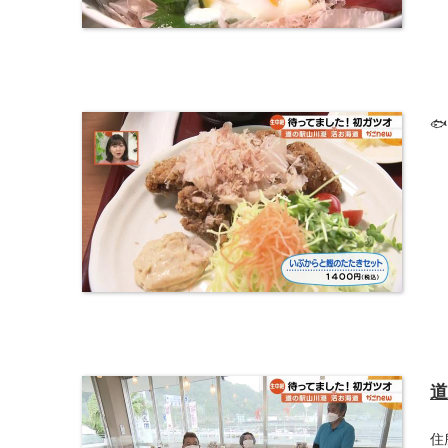
🐟
道
住