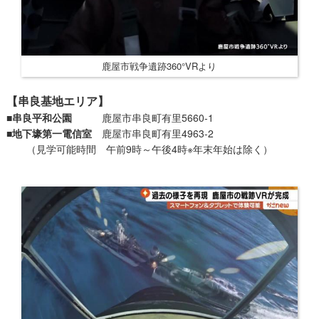
鹿屋市戦争遺跡360°VRより
【串良基地エリア】
■串良平和公園
鹿屋市串良町有里5660-1
■​地下壕第一電信室
鹿屋市串良町有里4963-2
（見学可能時間 午前9時～午後4時※年末年始は除く）