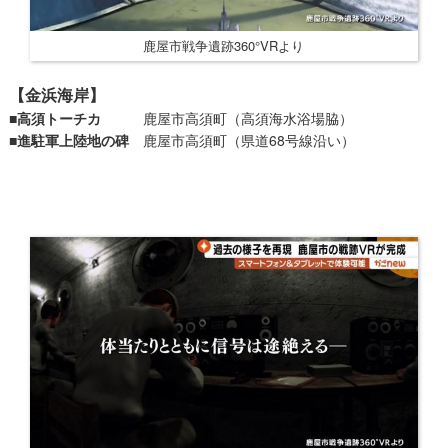
鹿屋市戦争遺跡360°VRより
【金浜海岸】
■高須トーチカ
鹿屋市高須町（高須海水浴場脇）
■進駐軍上陸地の碑
鹿屋市​高須町（県道68号線沿い）