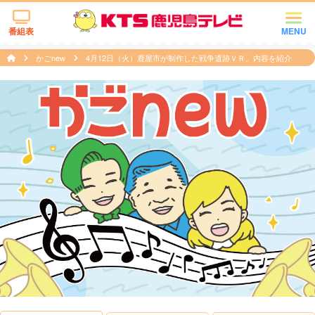
番組表
MENU
かごnew
4月12日（火）鹿屋市が制作した戦争遺跡ＶＲ。内容を紹介