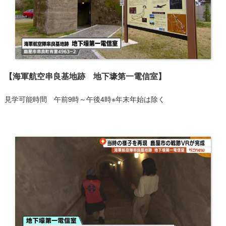
【​海軍航空串良基地跡 地下壕第一電信室】
見学可能時間 午前9時～午後4時※年末年始は除く