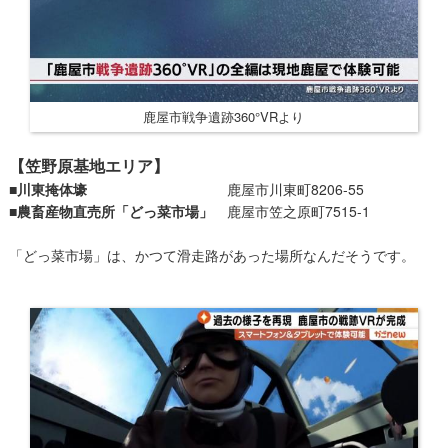
鹿屋市戦争遺跡360°VRより
【笠野原基地エリア】
■川東掩体壕
鹿屋市川東町8206-55
■農畜産物直売所「どっ菜市場」
鹿屋市笠之原町7515-1
「どっ菜市場」は、かつて滑走路があった場所なんだそうです。