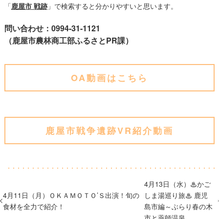
「
鹿屋市 戦跡
」で検索すると分かりやすいと思います。
問い合わせ：0994-31-1121
（鹿屋市農林商工部ふるさとPR課）
OA動画はこちら
鹿屋市戦争遺跡VR紹介動画
4月13日（水）♨かご
4月11日（月）ＯＫＡＭＯＴＯ’Ｓ出演！旬の
しま湯巡り旅♨ 鹿児
食材を全力で紹介！
島市編～ぶらり春の木
市と薬師温泉