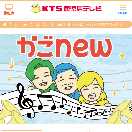
番組表
MENU
かごnew
2月16日（金）先日開催されたほこらしゃ奄美音楽祭を特集