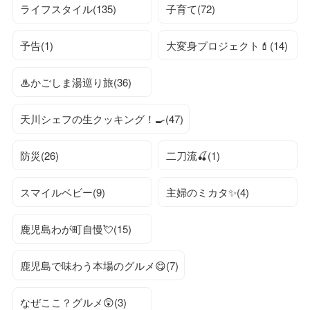
ライフスタイル(135)
子育て(72)
予告(1)
大変身プロジェクト💄(14)
♨かごしま湯巡り旅(36)
天川シェフの生クッキング！🍳(47)
防災(26)
二刀流🍒(1)
スマイルベビー(9)
主婦のミカタ✨(4)
鹿児島わが町自慢💘(15)
鹿児島で味わう本場のグルメ😋(7)
なぜここ？グルメ😲(3)