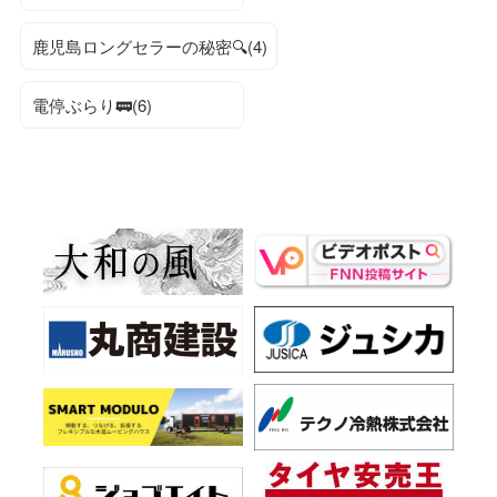
鹿児島ロングセラーの秘密🔍(4)
電停ぶらり🚃(6)