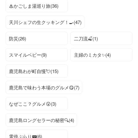
♨かごしま湯巡り旅(36)
天川シェフの生クッキング！🍳(47)
防災(26)
二刀流🍒(1)
スマイルベビー(9)
主婦のミカタ✨(4)
鹿児島わが町自慢💘(15)
鹿児島で味わう本場のグルメ😋(7)
なぜここ？グルメ😲(3)
鹿児島ロングセラーの秘密🔍(4)
電停ぶらり🚃(6)