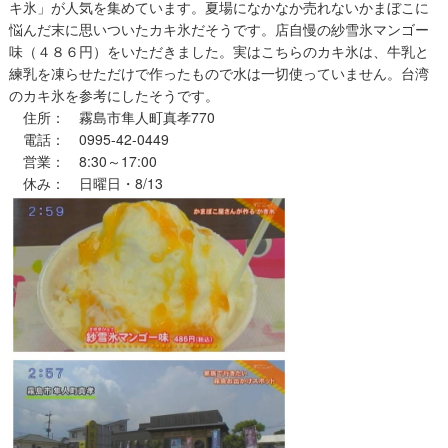
キ氷」が人気を集めています。夏場になかなか売れないかまぼこに
悩んだ末に思いついたカキ氷だそうです。店自慢の紗雪氷マンゴー
味（４８６円）をいただきました。実はこちらのカキ氷は、牛乳と
練乳を凍らせただけで作ったもので水は一切使っていません。台湾
のカキ氷を参考にしたそうです。
住所： 霧島市隼人町真孝770
電話： 0995-42-0449
営業： 8:30～17:00
休み： 日曜日・8/13