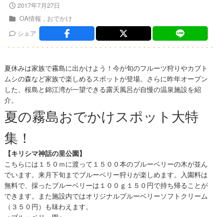
2017年7月27日
OA情報
おでかけ
シェア
夏休みは家族で霧島に出かけよう！今が旬のフルーツ狩りやカブト
ムシの森など家族で楽しめるスポットが登場。さらに昨年オープン
した、桜島と錦江湾が一望できる露天風呂が自慢の温泉施設を紹
介。
夏の霧島おでかけスポット大特
集！
【キリシマ神話の里公園】
こちらには１５０ｍに渡って１５００本のブルーベリーの木が並ん
でいます。来月下旬までブルーベリー狩りが楽しめます。入園料は
無料で、採ったブルーベリーは１００ｇ１５０円で持ち帰ることが
できます。また施設内ではオリジナルブルーベリーソフトクリーム
（３５０円）も味わえます。