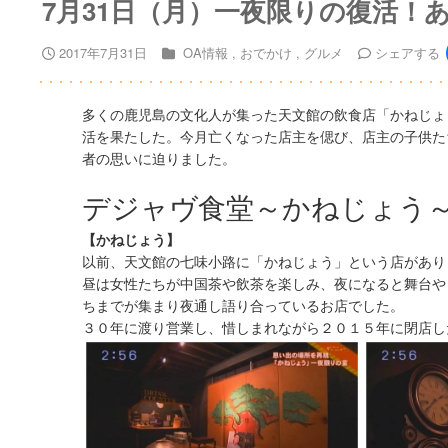
7月31日（月）一夜限りの復活！
2017年7月31日
OA情報
おでかけ
グルメ
シェア
する
多くの鹿児島の文化人が集った天文館の飲食店「かねじょ
活を果たした。今月亡くなった店主を偲び、店主の子供た
者の思いに迫りました。
デジャヴ食堂～かねじょう
【かねじょう】
以前、天文館の七味小路に「かねじょう」という店があり
昼は女性たちが中国茶や飲茶を楽しみ、夜になると舞台や
ちまでが集まり夜通し語り合っているお店でした。
３０年に渡り営業し、惜しまれながら２０１５年に閉店し