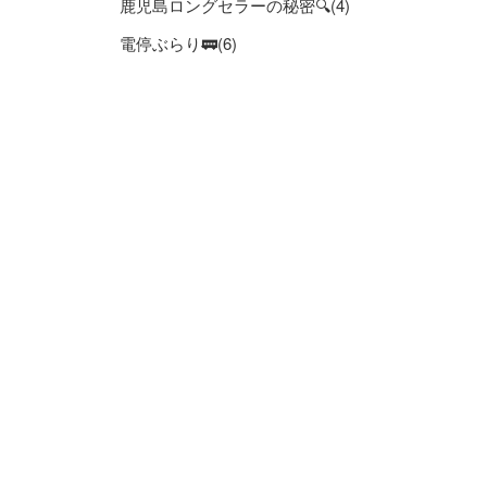
鹿児島ロングセラーの秘密🔍(4)
電停ぶらり🚃(6)