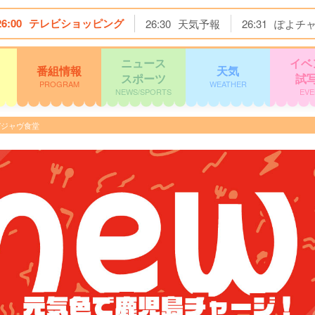
26:00
テレビショッピング
26:30
天気予報
26:31
ぽよチ
ニュース
イベ
番組情報
天気
スポーツ
試
PROGRAM
WEATHER
NEWS/SPORTS
EVE
デジャヴ食堂