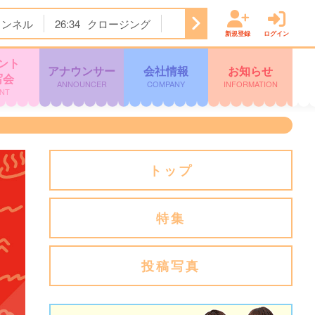
ャンネル
26:34
クロージング
新規登録
ログイン
ント
アナウンサー
会社情報
お知らせ
写会
ANNOUNCER
COMPANY
INFORMATION
NT
トップ
特集
投稿写真