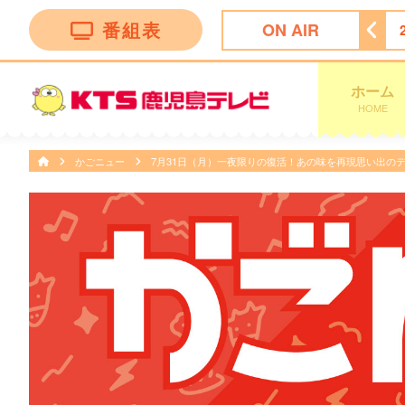
番組表
ON AIR
 α
25:00
あちこちオードリー
25:30
ゴリパラ見聞録
ホーム
HOME
かごニュー
7月31日（月）一夜限りの復活！あの味を再現思い出の