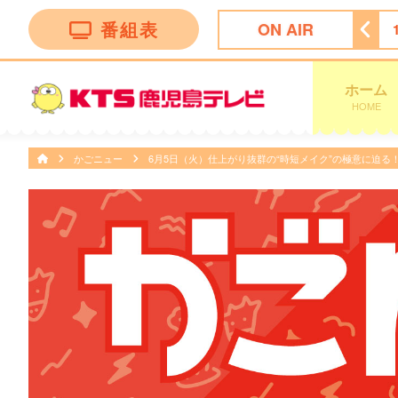
番組表
ON AIR
バッテリィズ夢の映画出演大作戦！
13:55
ぽよチャンネル
ホーム
HOME
かごニュー
6月5日（火）仕上がり抜群の“時短メイク”の極意に迫る