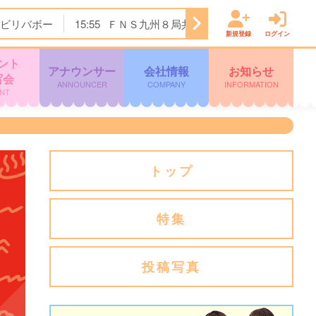
ビリバボー
15:55
ＦＮＳ九州８局共同制作「ドキュメント九
新規登録
ログイン
ント
アナウンサー
会社情報
お知らせ
写会
ANNOUNCER
COMPANY
INFORMATION
NT
トップ
特集
投稿写真