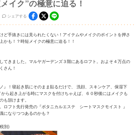
短メイク”の極意に迫る！
シェア
する
けど手抜きには見られたくない！アイテムやメイクのポイントを押さ
上かも！？時短メイクの極意に迫る！！
してきました。マルヤガーデンズ３階にあるロフト。およそ４万点の
くさん！
ノ』！寝起き肌にそのまま貼るだけで、 洗顔、スキンケア、保湿下
ドから起き上がる時にマスクを付けちゃえば、６０秒後にはメイクも
のも頷けます。
。ロフト先行発売の『ボタニカルエステ シートマスクモイスト 』
識になりつつあるのかも？
税別)