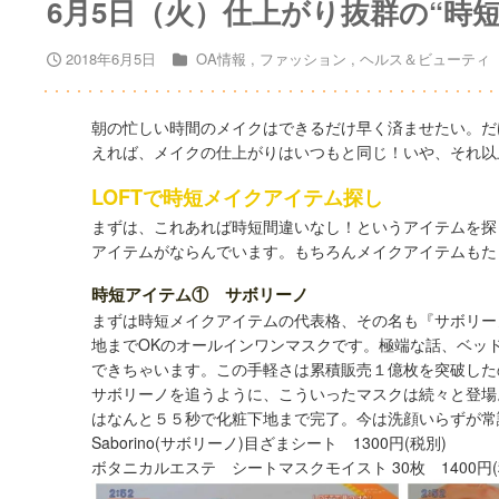
6月5日（火）仕上がり抜群の“時
2018年6月5日
OA情報
ファッション
ヘルス＆ビューティ
朝の忙しい時間のメイクはできるだけ早く済ませたい。だ
えれば、メイクの仕上がりはいつもと同じ！いや、それ以
LOFTで時短メイクアイテム探し
まずは、これあれば時短間違いなし！というアイテムを探
アイテムがならんでいます。もちろんメイクアイテムもた
時短アイテム① サボリーノ
まずは時短メイクアイテムの代表格、その名も『サボリー
地までOKのオールインワンマスクです。極端な話、ベッ
できちゃいます。この手軽さは累積販売１億枚を突破した
サボリーノを追うように、こういったマスクは続々と登場
はなんと５５秒で化粧下地まで完了。今は洗顔いらずが常
Saborino(サボリーノ)目ざまシート 1300円(税別)
ボタニカルエステ シートマスクモイスト 30枚 1400円(