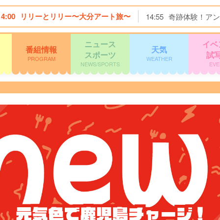
14:00
リリーとリリー〜大分アート旅〜
14:55
奇跡体験！アン
ニュース
イベ
番組情報
天気
スポーツ
試
PROGRAM
WEATHER
NEWS/SPORTS
EVE
！