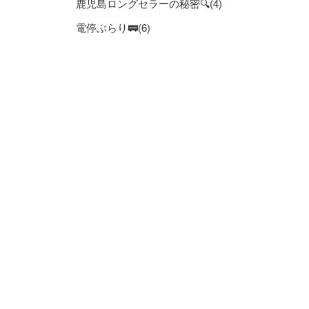
鹿児島ロングセラーの秘密🔍(4)
電停ぶらり🚃(6)