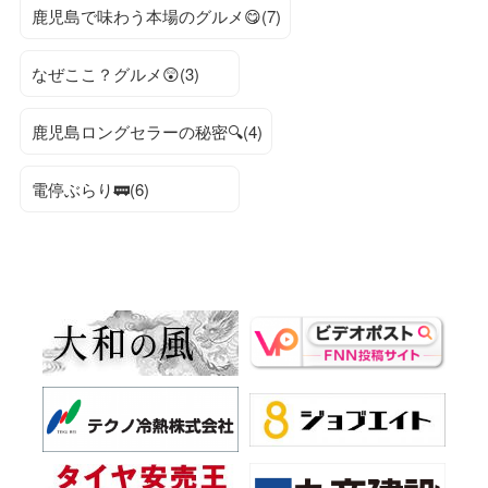
鹿児島で味わう本場のグルメ😋(7)
なぜここ？グルメ😲(3)
鹿児島ロングセラーの秘密🔍(4)
電停ぶらり🚃(6)