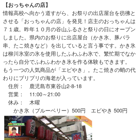
【おっちゃんの店】
情報高校へ向かう道すがら、お祭りの出店屋台を彷彿と
させる「おっちゃんの店」を発見！店主のおっちゃんは
７１歳。昨年１０月の谷山ふるさと祭りの日にオープン
しました。県内のお祭りに出店屋台（かき氷、豚バラ
串、たこ焼きなど）を出していると言う事です。かき氷
は柳川氷室の氷を使用したふわふわ氷で、繁忙期でなか
ったら自分でふわふわかき氷を作る体験もできます。
もう一つの人気商品が「エビやき」。たこ焼きの蛸の代
わりにプリプリの海老が入っています。
住所： 鹿児島市東谷山2-8-18
営業： 11:00～21:00
休み： 木曜
かき氷（ブルーベリー）500円 エビやき 500円