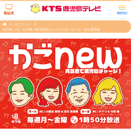
番組表
MENU
かごニュー
6月3日（月）生中継で電停周辺をぶらりするシリーズ。谷山電停編