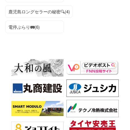
鹿児島ロングセラーの秘密🔍(4)
電停ぶらり🚃(6)