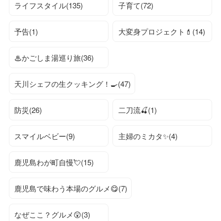
ライフスタイル(135)
子育て(72)
予告(1)
大変身プロジェクト💄(14)
♨かごしま湯巡り旅(36)
天川シェフの生クッキング！🍳(47)
防災(26)
二刀流🍒(1)
スマイルベビー(9)
主婦のミカタ✨(4)
鹿児島わが町自慢💘(15)
鹿児島で味わう本場のグルメ😋(7)
なぜここ？グルメ😲(3)