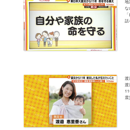
地
な
「
話
渡
渡
1
​