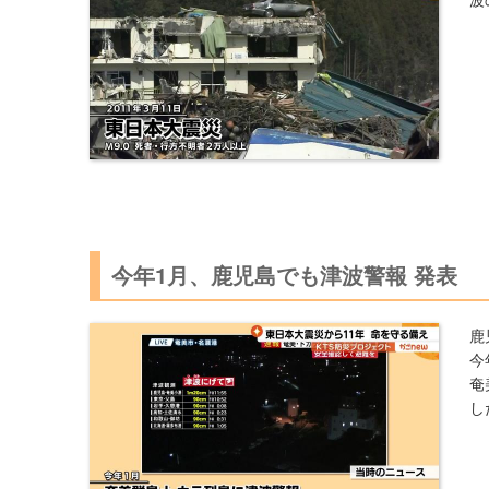
今年1月、鹿児島でも津波警報 発表
鹿
今
奄
し