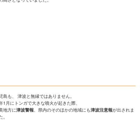
児島も、 津波と無縁ではありません。
年1月にトンガで大きな噴火が起きた際、
美地方に
津波警報
、県内のそのほかの地域にも
津波注意報
が出されま
た。