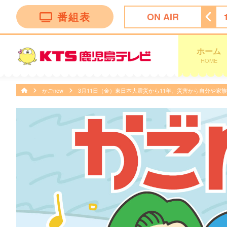
番組表
ON AIR
ｙｓ
11:47
ぽかぽか
13:50
ゆうかテレビショッピング
ホーム
HOME
かごnew
3月11日（金）東日本大震災から11年、災害から自分や家