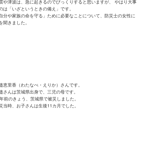
震や津波は、急に起きるのでびっくりすると思いますが、 やはり大事
のは「いざというときの備え」です。
自分や家族の命を守る」ために必要なことについて、防災士の女性に
を聞きました。
邉恵里香（わたなべ・えりか）さんです。
邉さんは茨城県出身で、三児の母です。
1年前のきょう、茨城県で被災しました。
震災当時、お子さんは生後11カ月でした。