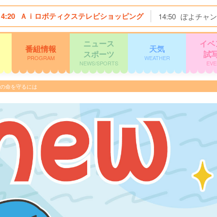
14:20
Ａｉロボティクステレビショッピング
14:50
ぽよチャン
ニュース
イベ
番組情報
天気
スポーツ
試
PROGRAM
WEATHER
NEWS/SPORTS
EVE
族の命を守るには