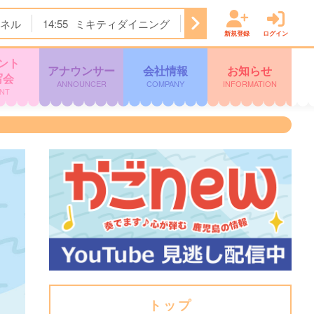
ネル
14:55
ミキティダイニング
15:45
Ｌｉｖｅ Ｎｅｗ
新規登録
ログイン
ント
アナウンサー
会社情報
お知らせ
写会
ANNOUNCER
COMPANY
INFORMATION
NT
トップ