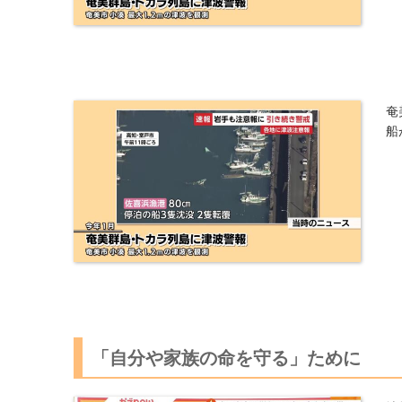
奄
船
「自分や家族の命を守る」ために