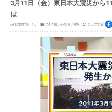
3月11日（金）東日本大震災から
は
2022年3月11日
OA情報
その他
防災
シェア
する