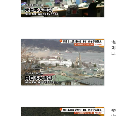
地
死
出
被
波