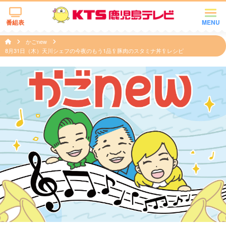
番組表
MENU
かごnew
8月31日（木）天川シェフの今夜のもう1品🥄豚肉のスタミナ丼🥄レシピ